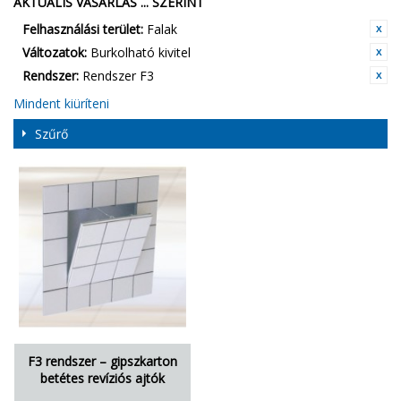
AKTUÁLIS VÁSÁRLÁS ... SZERINT
Felhasználási terület:
Falak
Változatok:
Burkolható kivitel
Rendszer:
Rendszer F3
Mindent kiüríteni
Szűrő
F3 rendszer – gipszkarton
betétes revíziós ajtók