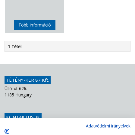
Több információ
1 Tétel
TÉTÉNY-KER 87 Kft.
Üllői út 626.
1185 Hungary
KONTAKTUSOK
Telefon
+36 1 439 1251
Adatvédelmi irányelvek
E-mail
info@teteny-ker.hu