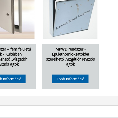
zer – fém felületű
MPWD rendszer -
k - Kültérben
Épülethomlokzatokba
zható „vízgátló“
szerelhető „vízgátló“ revíziós
víziós ajtók
ajtók
b információ
Több információ