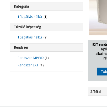
Kategória
Tűzgátlás nélkül
(1)
Tűzálló képesség
Tűzgátlás nélkül
(2)
EXT rends
Rendszer
ajtó
alkalma
Rendszer MPWD
(1)
re
Rendszer EXT
(1)
Töb
2 Tétel