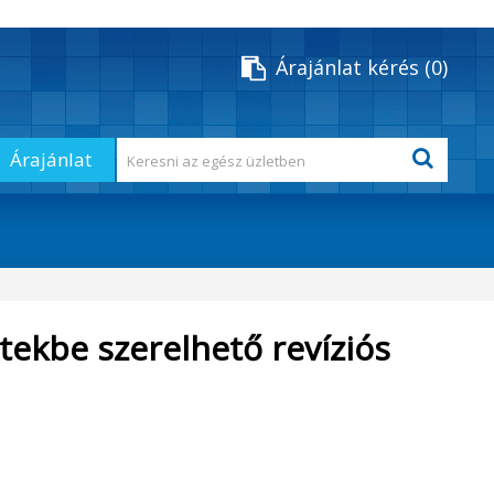
Árajánlat kérés
0
Árajánlat
ekbe szerelhető revíziós