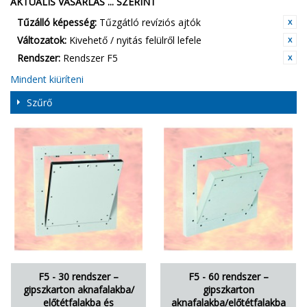
AKTUÁLIS VÁSÁRLÁS ... SZERINT
Tűzálló képesség:
Tűzgátló revíziós ajtók
Változatok:
Kivehető / nyitás felülről lefele
Rendszer:
Rendszer F5
Mindent kiüríteni
Szűrő
F5 - 30 rendszer –
F5 - 60 rendszer –
gipszkarton aknafalakba/
gipszkarton
előtétfalakba és
aknafalakba/előtétfalakba