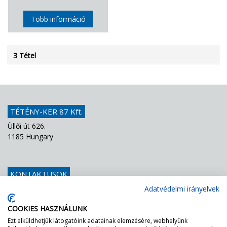
Több információ
3 Tétel
TÉTÉNY-KER 87 Kft.
Üllői út 626.
1185 Hungary
KONTAKTUSOK
Telefon
+36 1 439 1251
Adatvédelmi irányelvek
E-mail
info@teteny-ker.hu
COOKIES HASZNÁLUNK
Ezt elküldhetjük látogatóink adatainak elemzésére, webhelyünk