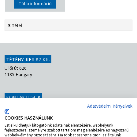
Több információ
3 Tétel
TÉTÉNY-KER 87 Kft.
Üllői út 626.
1185 Hungary
KONTAKTUSOK
Telefon
+36 1 439 1251
Adatvédelmi irányelvek
E-mail
info@teteny-ker.hu
COOKIES HASZNÁLUNK
Ezt elküldhetjük látogatóink adatainak elemzésére, webhelyünk
fejlesztésére, személyre szabott tartalom megjelenítésére és nagyszerű
AZ FF – NEK ZÖLDEN VILÁGÍT A LÁMPA!
webhely-élmény biztosítására. Ha többet szeretne tudni az általunk