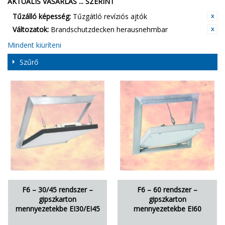
AKTUÁLIS VÁSÁRLÁS ... SZERINT
Tűzálló képesség:
Tűzgátló revíziós ajtók
Változatok:
Brandschutzdecken herausnehmbar
Mindent kiüríteni
Szűrő
F6 – 30/45 rendszer –
F6 – 60 rendszer –
gipszkarton
gipszkarton
mennyezetekbe EI30/EI45
mennyezetekbe EI60