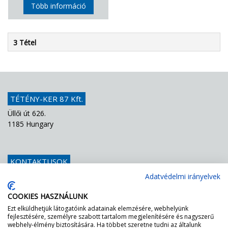
Több információ
3 Tétel
TÉTÉNY-KER 87 Kft.
Üllői út 626.
1185 Hungary
KONTAKTUSOK
Telefon
+36 1 439 1251
Adatvédelmi irányelvek
E-mail
info@teteny-ker.hu
COOKIES HASZNÁLUNK
Ezt elküldhetjük látogatóink adatainak elemzésére, webhelyünk
fejlesztésére, személyre szabott tartalom megjelenítésére és nagyszerű
AZ FF – NEK ZÖLDEN VILÁGÍT A LÁMPA!
webhely-élmény biztosítására. Ha többet szeretne tudni az általunk