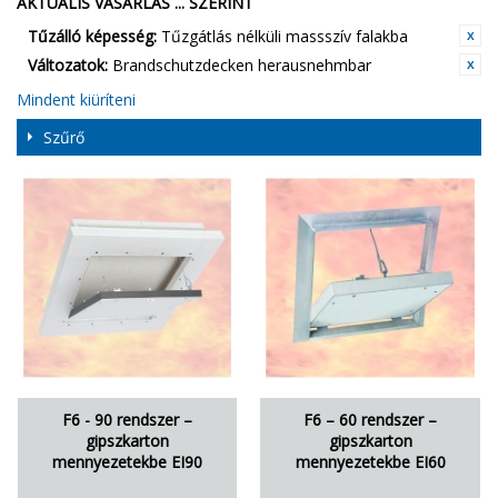
AKTUÁLIS VÁSÁRLÁS ... SZERINT
Tűzálló képesség:
Tűzgátlás nélküli massszív falakba
Változatok:
Brandschutzdecken herausnehmbar
Mindent kiüríteni
Szűrő
F6 - 90 rendszer –
F6 – 60 rendszer –
gipszkarton
gipszkarton
mennyezetekbe EI90
mennyezetekbe EI60