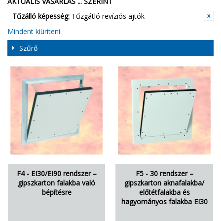
AKTUÁLIS VÁSÁRLÁS ... SZERINT
Tűzálló képesség:
Tűzgátló revíziós ajtók
Mindent kiüríteni
Szűrő
F4 - EI30/EI90 rendszer –
F5 - 30 rendszer –
gipszkarton falakba való
gipszkarton aknafalakba/
bépítésre
előtétfalakba és
hagyományos falakba EI30