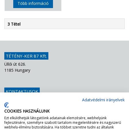
Több információ
3 Tétel
TÉTÉNY-KER 87 Kft.
Üllői út 626.
1185 Hungary
KONTAKTUSOK
Telefon
+36 1 439 1251
Adatvédelmi irányelvek
E-mail
info@teteny-ker.hu
COOKIES HASZNÁLUNK
Ezt elküldhetjük látogatóink adatainak elemzésére, webhelyünk
fejlesztésére, személyre szabott tartalom megjelenítésére és nagyszerű
AZ FF – NEK ZÖLDEN VILÁGÍT A LÁMPA!
webhely-élmény biztosítására. Ha többet szeretne tudni az általunk