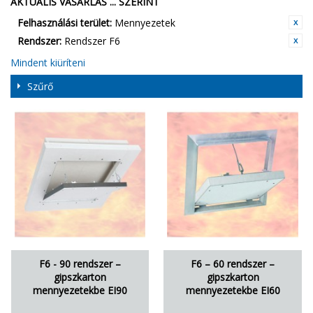
AKTUÁLIS VÁSÁRLÁS ... SZERINT
Felhasználási terület:
Mennyezetek
Rendszer:
Rendszer F6
Mindent kiüríteni
Szűrő
F6 - 90 rendszer –
F6 – 60 rendszer –
gipszkarton
gipszkarton
mennyezetekbe EI90
mennyezetekbe EI60