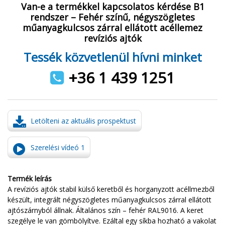
Van-e a termékkel kapcsolatos kérdése B1
rendszer – Fehér színű, négyszögletes
műanyagkulcsos zárral ellátott acéllemez
revíziós ajtók
Tessék közvetlenül hívni minket
+36 1 439 1251
Letölteni az aktuális prospektust
Szerelési vídeó 1
Termék leírás
A revíziós ajtók stabil külső keretből és horganyzott acéllmezből
készült, integrált négyszögletes műanyagkulcsos zárral ellátott
ajtószárnyból állnak. Általános szín – fehér RAL9016. A keret
szegélye le van gömbölyítve. Ezáltal egy síkba hozható a vakolat