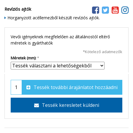
Revíziós ajtók
Horganyzott acéllemezből készült revíziós ajtók.
Vevői igényeknek megfelelően az általánostól eltérő
méretek is gyárthatók
*Kötelező adatmezők
Méretek (mm):
Tessék további árajánlatot hozzáadni
Tessék keresletet küldeni