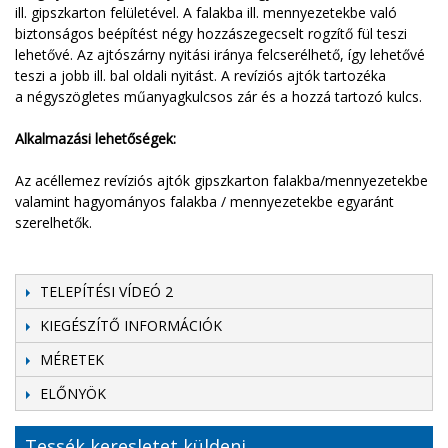
ill. gipszkarton felületével. A falakba ill. mennyezetekbe való
biztonságos beépítést négy hozzászegecselt rogzítő fül teszi
lehetővé. Az ajtószárny nyitási iránya felcserélhető, így lehetővé
teszi a jobb ill. bal oldali nyitást. A revíziós ajtók tartozéka
a négyszögletes műanyagkulcsos zár és a hozzá tartozó kulcs.
Alkalmazási lehetőségek:
Az acéllemez revíziós ajtók gipszkarton falakba/mennyezetekbe
valamint hagyományos falakba / mennyezetekbe egyaránt
szerelhetők.
TELEPÍTÉSI VÍDEÓ 2
KIEGÉSZÍTŐ INFORMÁCIÓK
MÉRETEK
ELŐNYÖK
Tessék keresletet küldeni