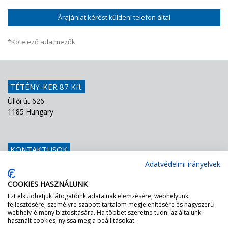
Árajánlat kérést küldeni telefon által
*Kötelező adatmezők
TÉTÉNY-KER 87 Kft.
Üllői út 626.
1185 Hungary
KONTAKTUSOK
Telefon
+36 1 439 1251
Adatvédelmi irányelvek
E-mail
info@teteny-ker.hu
COOKIES HASZNÁLUNK
Ezt elküldhetjük látogatóink adatainak elemzésére, webhelyünk
fejlesztésére, személyre szabott tartalom megjelenítésére és nagyszerű
AZ FF – NEK ZÖLDEN VILÁGÍT A LÁMPA!
webhely-élmény biztosítására. Ha többet szeretne tudni az általunk
használt cookies, nyissa meg a beállításokat.
Egyszerűen tessék rákérdezni a mi