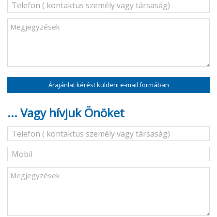
Árajánlat kérést küldeni e-mail formában
... Vagy hívjuk Önöket