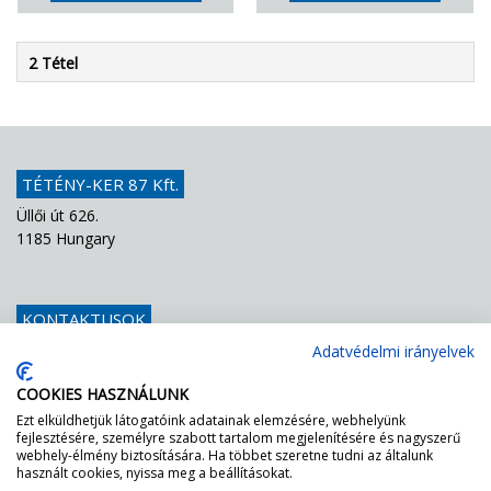
2 Tétel
TÉTÉNY-KER 87 Kft.
Üllői út 626.
1185 Hungary
KONTAKTUSOK
Telefon
+36 1 439 1251
Adatvédelmi irányelvek
E-mail
info@teteny-ker.hu
COOKIES HASZNÁLUNK
Ezt elküldhetjük látogatóink adatainak elemzésére, webhelyünk
fejlesztésére, személyre szabott tartalom megjelenítésére és nagyszerű
AZ FF – NEK ZÖLDEN VILÁGÍT A LÁMPA!
webhely-élmény biztosítására. Ha többet szeretne tudni az általunk
használt cookies, nyissa meg a beállításokat.
Egyszerűen tessék rákérdezni a mi