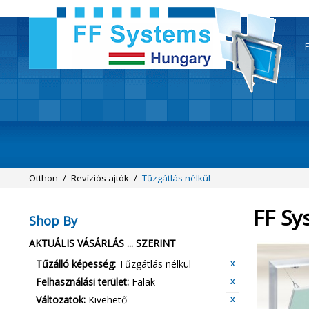
F
Otthon
/
Revíziós ajtók
/
Tűzgátlás nélkül
FF Sy
Shop By
AKTUÁLIS VÁSÁRLÁS ... SZERINT
Tűzálló képesség:
Tűzgátlás nélkül
Felhasználási terület:
Falak
Változatok:
Kivehető