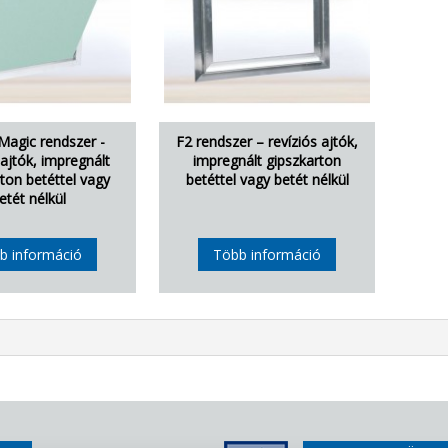
Magic rendszer -
F2 rendszer – revíziós ajtók,
 ajtók, impregnált
impregnált gipszkarton
ton betéttel vagy
betéttel vagy betét nélkül
etét nélkül
b információ
Több információ