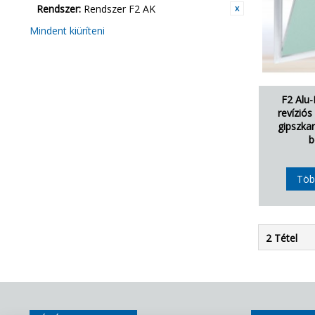
Rendszer:
Rendszer F2 AK
Mindent kiüríteni
F2 Alu-
revíziós
gipszkar
b
Töb
2 Tétel