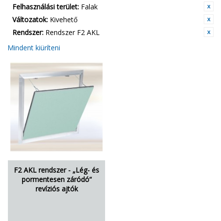
Felhasználási terület:
Falak
Változatok:
Kivehető
Rendszer:
Rendszer F2 AKL
Mindent kiüríteni
F2 AKL rendszer - „Lég- és
pormentesen záródó“
revíziós ajtók