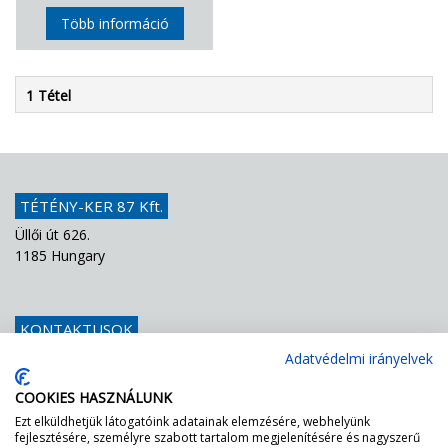
Több információ
1 Tétel
TÉTÉNY-KER 87 Kft.
Üllői út 626.
1185 Hungary
KONTAKTUSOK
Telefon
+36 1 439 1251
Adatvédelmi irányelvek
E-mail
info@teteny-ker.hu
COOKIES HASZNÁLUNK
Ezt elküldhetjük látogatóink adatainak elemzésére, webhelyünk
fejlesztésére, személyre szabott tartalom megjelenítésére és nagyszerű