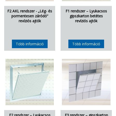
F2 AKL rendszer - „Lég- és
F1 rendszer – Lyukacsos
pormentesen záródó“
gipszkarton betétes
revíziós ajtók
revíziós ajtók
Több információ
Több információ
F2 rendszer – Lyukacsos
F3 rendszer – gipszkarton