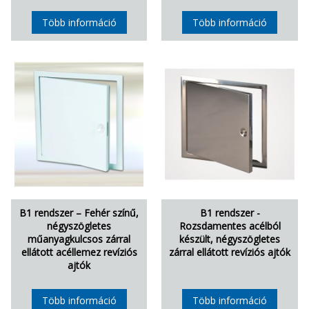
Több információ
Több információ
B1 rendszer – Fehér színű,
B1 rendszer -
négyszögletes
Rozsdamentes acélból
műanyagkulcsos zárral
készült, négyszögletes
ellátott acéllemez revíziós
zárral ellátott revíziós ajtók
ajtók
Több információ
Több információ