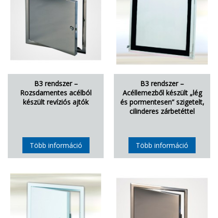
B3 rendszer –
B3 rendszer –
Rozsdamentes acélból
Acéllemezből készült „lég
készült revíziós ajtók
és pormentesen“ szigetelt,
cilinderes zárbetéttel
Több információ
Több információ