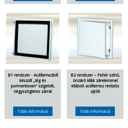
B1 rendszer - Acéllemezből
B2 rendszer – Fehér színű,
készült „lég és
önzáró klikk zárelemmel
pormentesen“ szigetelt,
ellátott acéllemez revíziós
négyszögletes zárral
ajtók
Több információ
Több információ