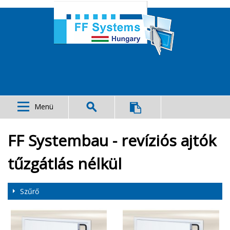
Menü
FF Systembau - revíziós ajtók
tűzgátlás nélkül
Szűrő