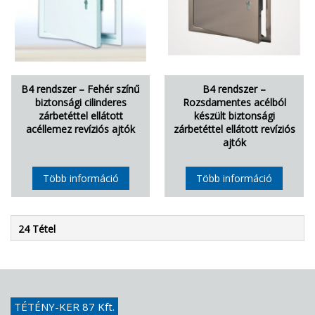
B4 rendszer – Fehér színű
B4 rendszer –
biztonsági cilinderes
Rozsdamentes acélból
zárbetéttel ellátott
készült biztonsági
acéllemez revíziós ajtók
zárbetéttel ellátott revíziós
ajtók
Több információ
Több információ
24 Tétel
TÉTÉNY-KER 87 Kft.