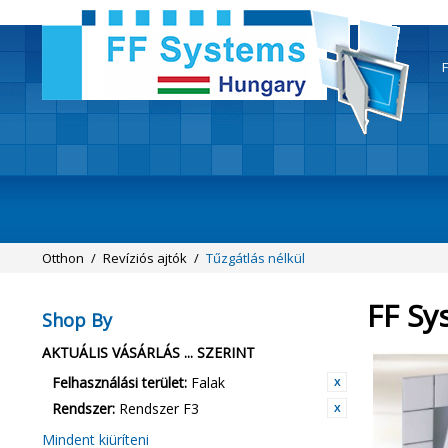
F
Otthon
/
Revíziós ajtók
/
Tűzgátlás nélkül
FF Sy
Shop By
AKTUÁLIS VÁSÁRLÁS ... SZERINT
Felhasználási terület:
Falak
Rendszer:
Rendszer F3
Mindent kiüríteni