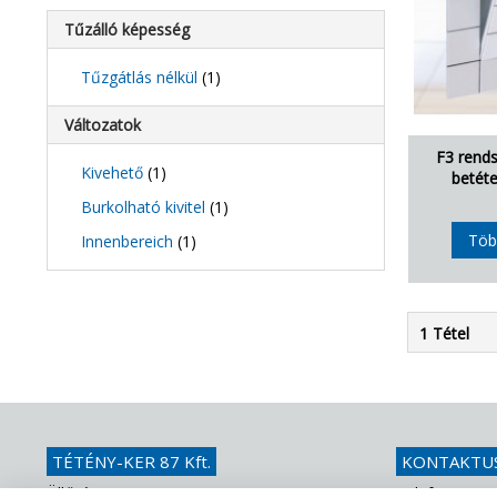
Tűzálló képesség
Tűzgátlás nélkül
(1)
Változatok
F3 rends
Kivehető
(1)
betéte
Burkolható kivitel
(1)
Töb
Innenbereich
(1)
1 Tétel
TÉTÉNY-KER 87 Kft.
KONTAKTU
Üllői út 626.
Telefon
+36 