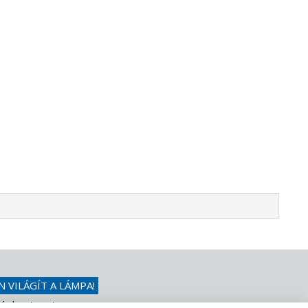
N VILÁGÍT A LÁMPA!
érdezni a mi