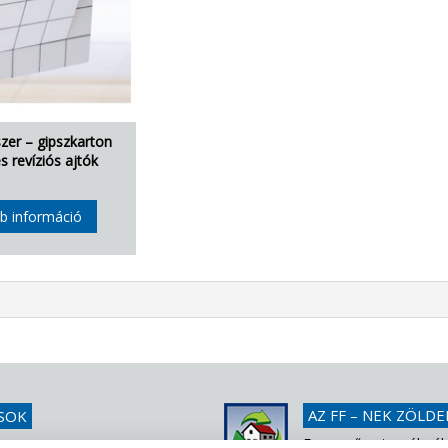
zer – gipszkarton
s revíziós ajtók
b információ
AZ FF – NEK ZÖLDE
SOK
Egyszerűen tessék rák
1 439 1251