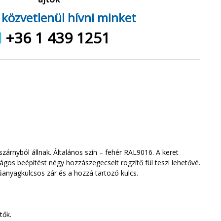
 közvetlenül hívni minket
+36 1 439 1251
szárnyból állnak. Általános szín – fehér RAL9016. A keret
nságos beépítést négy hozzászegecselt rogzítő fül teszi lehetővé.
 műanyagkulcsos zár és a hozzá tartozó kulcs.
tők.