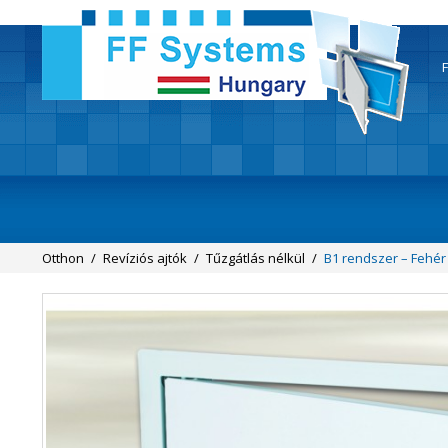
F
Otthon
/
Revíziós ajtók
/
Tűzgátlás nélkül
/
B1 rendszer – Fehér 