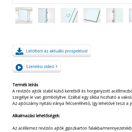
Letölteni az aktuális prospektust
Szerelési vídeó 1
Termék leírás
A revíziós ajtók stabil külső keretből és horganyzott acéllmezb
szegélye le van gömbölyítve. Ezáltal egy síkba hozható a vakolat
Az ajtószárny nyitási iránya felcserélhető, így lehetővé teszi a 
Alkalmazási lehetőségek:
Az acéllemez revíziós ajtók gipszkarton falakba/mennyezetek