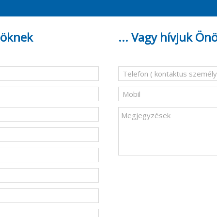
nöknek
... Vagy hívjuk Ön