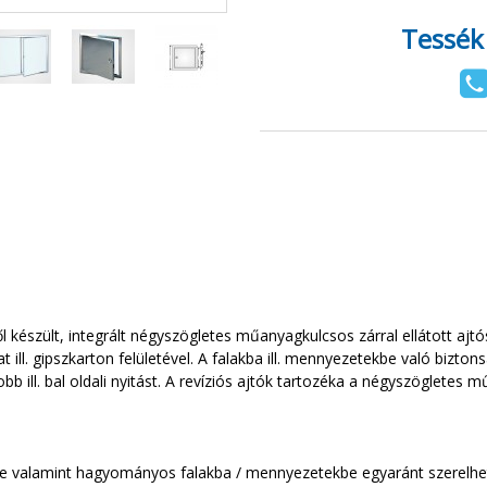
Tessék
ől készült, integrált négyszögletes műanyagkulcsos zárral ellátott ajtó
 ill. gipszkarton felületével. A falakba ill. mennyezetekbe való bizto
jobb ill. bal oldali nyitást. A revíziós ajtók tartozéka a négyszögletes
be valamint hagyományos falakba / mennyezetekbe egyaránt szerelhe