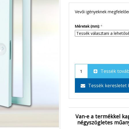
Vevői igényeknek megfelelően
Méretek (mm):
Tessék továb
Tessék keresletet 
Van-e a termékkel ka
négyszögletes műanya