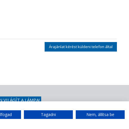
Árajánlat kérést küldeni telefon által
N VILÁGÍT A LÁMPA!
érdezni a mi
lfogad
Tagadni
Nem, állítsa be