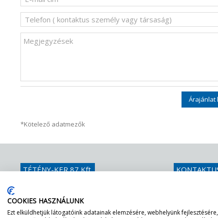
Árajánlat
*Kötelező adatmezők
TÉTÉNY-KER 87 Kft.
KONTAKTU
Üllői út 626.
Telefon
+36 
1185 Hungary
E-mail
info
COOKIES HASZNÁLUNK
Ezt elküldhetjük látogatóink adatainak elemzésére, webhelyünk fejlesztésére