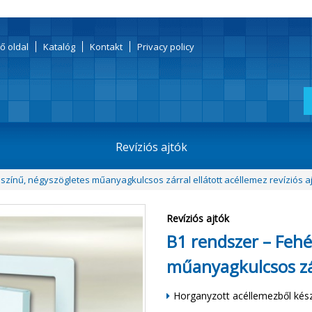
ő oldal
Katalóg
Kontakt
Privacy policy
Revíziós ajtók
színű, négyszögletes műanyagkulcsos zárral ellátott acéllemez revíziós a
Revíziós ajtók
B1 rendszer – Fehé
műanyagkulcsos zár
Horganyzott acéllemezből készü