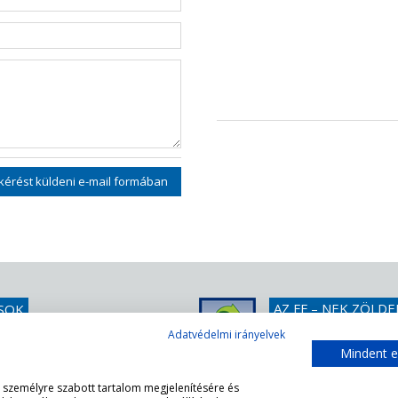
 kérést küldeni e-mail formában
AZ FF – NEK ZÖLDE
SOK
Egyszerűen tessék rák
1 439 1251
Adatvédelmi irányelvek
DGNB certifikációnkra
@teteny-ker.hu
Mindent e
, személyre szabott tartalom megjelenítésére és