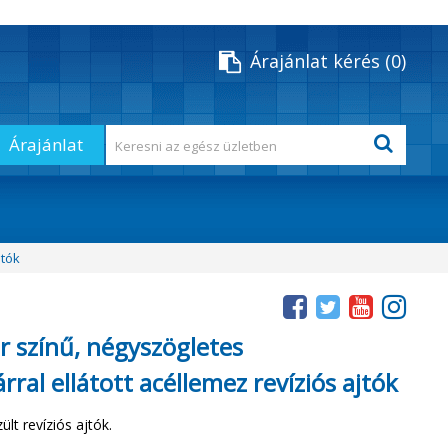
Árajánlat kérés
0
Árajánlat
jtók
r színű, négyszögletes
ral ellátott acéllemez revíziós ajtók
lt revíziós ajtók.