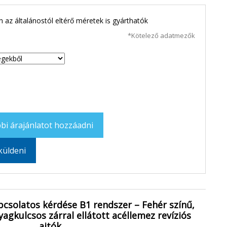
 az általánostól eltérő méretek is gyárthatók
*Kötelező adatmezők
bi árajánlatot hozzáadni
küldeni
pcsolatos kérdése B1 rendszer – Fehér színű,
gkulcsos zárral ellátott acéllemez revíziós
ajtók