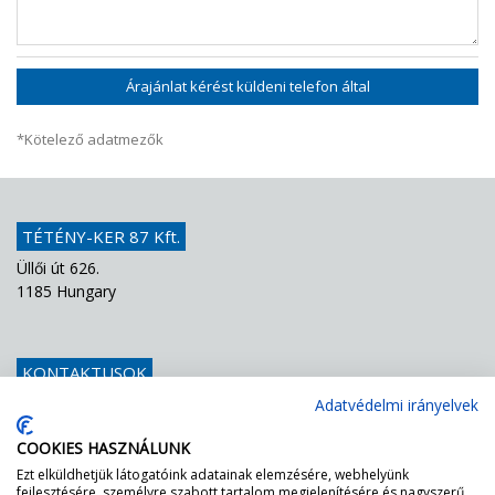
Árajánlat kérést küldeni telefon által
*Kötelező adatmezők
TÉTÉNY-KER 87 Kft.
Üllői út 626.
1185 Hungary
KONTAKTUSOK
Telefon
+36 1 439 1251
Adatvédelmi irányelvek
E-mail
info@teteny-ker.hu
COOKIES HASZNÁLUNK
Ezt elküldhetjük látogatóink adatainak elemzésére, webhelyünk
fejlesztésére, személyre szabott tartalom megjelenítésére és nagyszerű