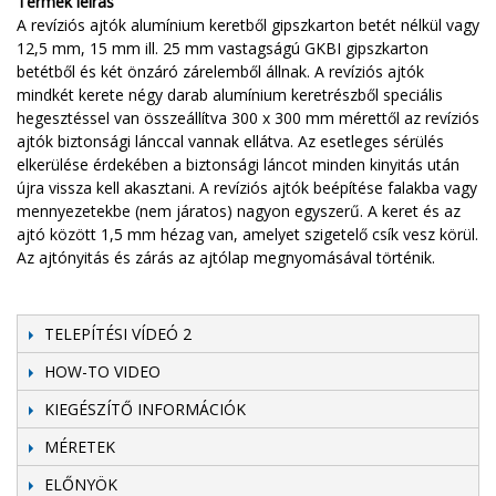
Termék leírás
A revíziós ajtók alumínium keretből gipszkarton betét nélkül vagy
12,5 mm, 15 mm ill. 25 mm vastagságú GKBI gipszkarton
betétből és két önzáró zárelemből állnak. A revíziós ajtók
mindkét kerete négy darab alumínium keretrészből speciális
hegesztéssel van összeállítva 300 x 300 mm mérettől az revíziós
ajtók biztonsági lánccal vannak ellátva. Az esetleges sérülés
elkerülése érdekében a biztonsági láncot minden kinyitás után
újra vissza kell akasztani. A revíziós ajtók beépítése falakba vagy
mennyezetekbe (nem járatos) nagyon egyszerű. A keret és az
ajtó között 1,5 mm hézag van, amelyet szigetelő csík vesz körül.
Az ajtónyitás és zárás az ajtólap megnyomásával történik.
TELEPÍTÉSI VÍDEÓ 2
HOW-TO VIDEO
KIEGÉSZÍTŐ INFORMÁCIÓK
MÉRETEK
ELŐNYÖK