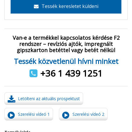
Tessék keresletet küldeni
Van-e a termékkel kapcsolatos kérdése F2
rendszer – revíziós ajtók, impregnált
gipszkarton betéttel vagy betét nélkül
Tessék közvetlenül hívni minket
+36 1 439 1251
Letölteni az aktuális prospektust
Szerelési vídeó 1
Szerelési vídeó 2