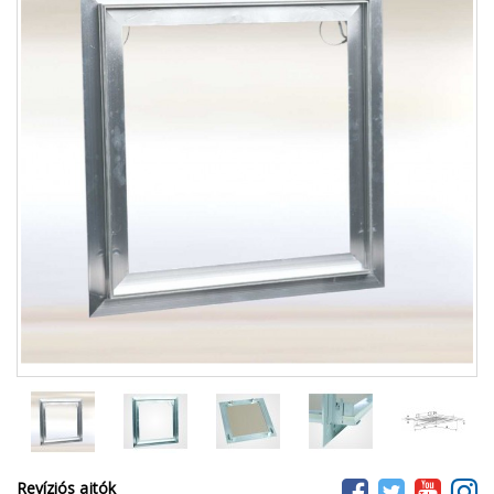
Revíziós ajtók