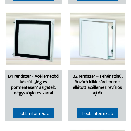
B1 rendszer - Acéllemezből
B2 rendszer – Fehér színű,
készült „lég és
önzáró klikk zárelemmel
pormentesen“ szigetelt,
ellátott acéllemez revíziós
négyszögletes zárral
ajtók
Több információ
Több információ