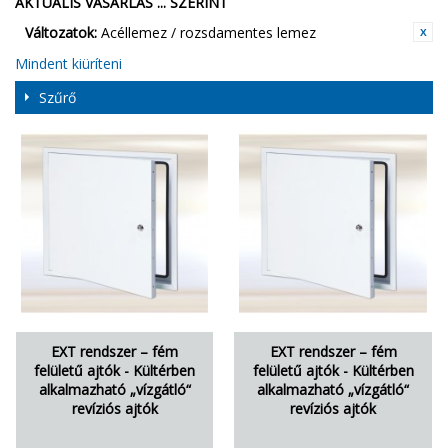
AKTUÁLIS VÁSÁRLÁS ... SZERINT
Változatok:
Acéllemez / rozsdamentes lemez
Mindent kiüríteni
Szűrő
EXT rendszer – fém
EXT rendszer – fém
felületű ajtók - Kültérben
felületű ajtók - Kültérben
alkalmazható „vízgátló“
alkalmazható „vízgátló“
revíziós ajtók
revíziós ajtók