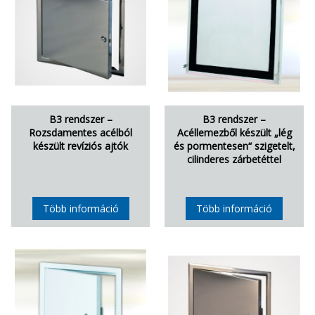
B3 rendszer –
B3 rendszer –
Rozsdamentes acélból
Acéllemezből készült „lég
készült revíziós ajtók
és pormentesen“ szigetelt,
cilinderes zárbetéttel
Több információ
Több információ