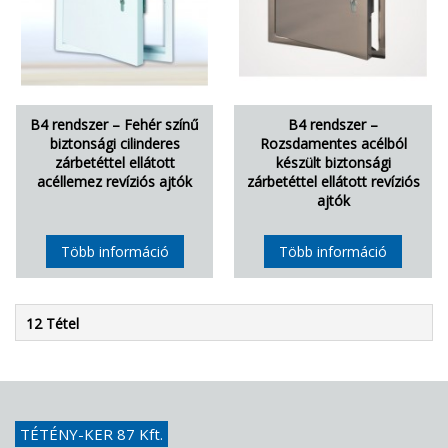
B4 rendszer – Fehér színű
B4 rendszer –
biztonsági cilinderes
Rozsdamentes acélból
zárbetéttel ellátott
készült biztonsági
acéllemez revíziós ajtók
zárbetéttel ellátott revíziós
ajtók
Több információ
Több információ
12 Tétel
TÉTÉNY-KER 87 Kft.