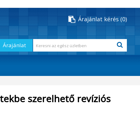
Árajánlat kérés
0
Árajánlat
ekbe szerelhető revíziós