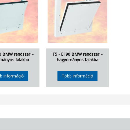
30 BMW rendszer –
F5 - EI 90 BMW rendszer –
mányos falakba
hagyományos falakba
b információ
Több információ