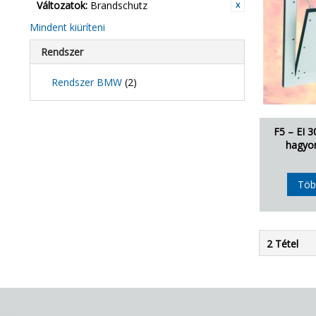
Változatok:
Brandschutz
Mindent kiüríteni
Rendszer
Rendszer BMW
(2)
F5 – EI 
hagyo
Töb
2 Tétel