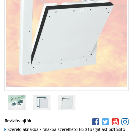
Revíziós ajtók
Szerelő aknákba / falakba szerelhető EI30 tűzgátlást biztosító