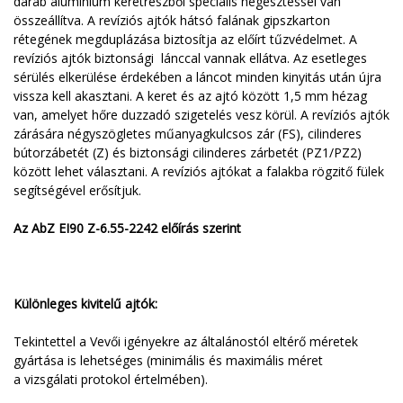
darab alumínium keretrészből speciális hegesztéssel van
összeállítva. A revíziós ajtók hátsó falának gipszkarton
rétegének megduplázása biztosítja az előírt tűzvédelmet. A
revíziós ajtók biztonsági lánccal vannak ellátva. Az esetleges
sérülés elkerülése érdekében a láncot minden kinyitás után újra
vissza kell akasztani. A keret és az ajtó között 1,5 mm hézag
van, amelyet hőre duzzadó szigetelés vesz körül. A revíziós ajtók
zárására négyszögletes műanyagkulcsos zár (FS), cilinderes
bútorzábetét (Z) és biztonsági cilinderes zárbetét (PZ1/PZ2)
között lehet választani. A revíziós ajtókat a falakba rögzitő fülek
segítségével erősítjuk.
Az AbZ EI90 Z-6.55-2242 előírás szerint
Különleges kivitelű ajtók:
Tekintettel a Vevői igényekre az általánostól eltérő méretek
gyártása is lehetséges (minimális és maximális méret
a vizsgálati protokol értelmében).