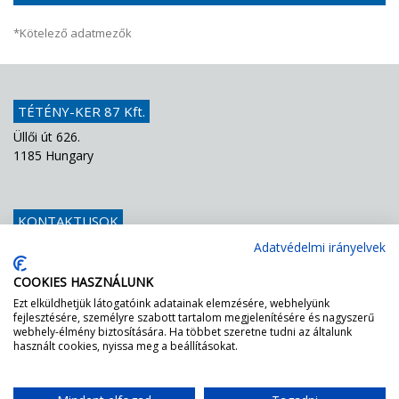
*Kötelező adatmezők
TÉTÉNY-KER 87 Kft.
Üllői út 626.
1185 Hungary
KONTAKTUSOK
Telefon
+36 1 439 1251
Adatvédelmi irányelvek
E-mail
info@teteny-ker.hu
COOKIES HASZNÁLUNK
Ezt elküldhetjük látogatóink adatainak elemzésére, webhelyünk
fejlesztésére, személyre szabott tartalom megjelenítésére és nagyszerű
AZ FF – NEK ZÖLDEN VILÁGÍT A LÁMPA!
webhely-élmény biztosítására. Ha többet szeretne tudni az általunk
használt cookies, nyissa meg a beállításokat.
Egyszerűen tessék rákérdezni a mi
DGNB certifikációnkra