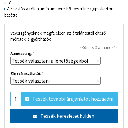
ajtók.
A revíziós ajtók alumínium keretből készülnek gipszkarton
betéttel.
Vevői igényeknek megfelelően az általánostól eltérő
méretek is gyárthatók
*Kötelező adatmezők
Abmessung:
Zár (választható):
Tessék további árajánlatot hozzáadni
Tessék keresletet küldeni