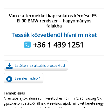
Van-e a termékkel kapcsolatos kérdése F5 -
EI 90 BMW rendszer – hagyományos
falakba
Tessék közvetlenül hívni minket
+36 1 439 1251
Letölteni az aktuális prospektust
Szerelési vídeó 1
Termék leírás
A revíziós ajtók alumínium keretből és 40 mm (EI90) vastag GKF
gipszkarton betétből állnak. A revíziós ajtók mindkét kerete négy