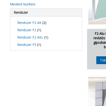
Mindent kiüríteni
Rendszer
Rendszer F2 AK
(2)
Rendszer F2
(1)
F2 Alu-
Rendszer F2 AKL
(1)
revíziós
gipszkar
Rendszer F3
(1)
b
Töb