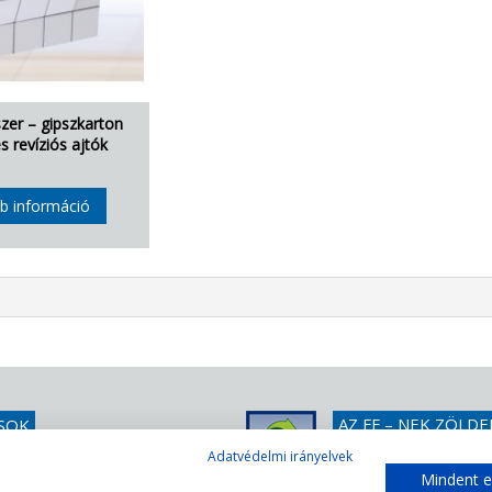
zer – gipszkarton
s revíziós ajtók
b információ
AZ FF – NEK ZÖLDE
SOK
Egyszerűen tessék rák
1 439 1251
Adatvédelmi irányelvek
DGNB certifikációnkra
Mindent e
@teteny-ker.hu