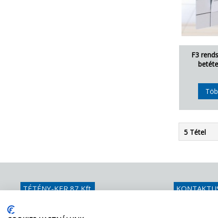
F3 rends
betéte
Töb
5 Tétel
TÉTÉNY-KER 87 Kft.
KONTAKTU
Üllői út 626.
Telefon
+36 
1185 Hungary
E-mail
info