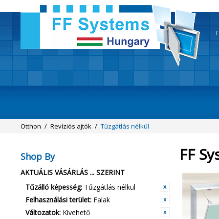
F
Otthon
/
Revíziós ajtók
/
Tűzgátlás nélkül
FF Sy
Shop By
AKTUÁLIS VÁSÁRLÁS ... SZERINT
Tűzálló képesség:
Tűzgátlás nélkül
Felhasználási terület:
Falak
Változatok:
Kivehető