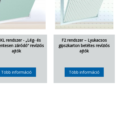
KL rendszer - „Lég- és
F2 rendszer – Lyukacsos
ntesen záródó“ revíziós
gipszkarton betétes revíziós
ajtók
ajtók
Több információ
Több információ