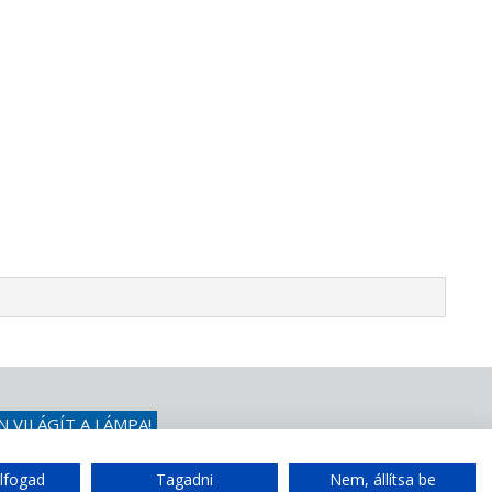
N VILÁGÍT A LÁMPA!
érdezni a mi
lfogad
Tagadni
Nem, állítsa be