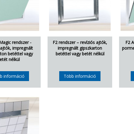
Magic rendszer -
F2 rendszer – revíziós ajtók,
F2 A
 ajtók, impregnált
impregnált gipszkarton
porme
ton betéttel vagy
betéttel vagy betét nélkül
etét nélkül
b információ
Több információ