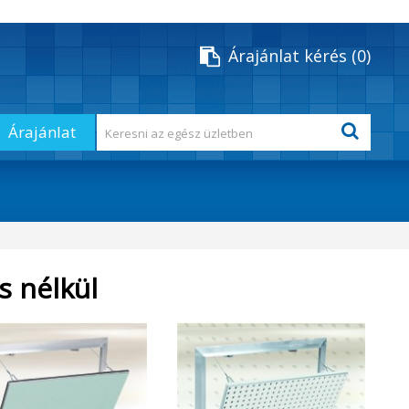
Árajánlat kérés
0
Árajánlat
s nélkül