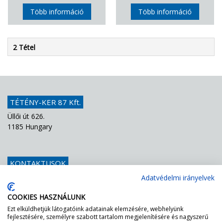
Több információ
Több információ
2 Tétel
TÉTÉNY-KER 87 Kft.
Üllői út 626.
1185 Hungary
KONTAKTUSOK
Telefon
+36 1 439 1251
Adatvédelmi irányelvek
E-mail
info@teteny-ker.hu
COOKIES HASZNÁLUNK
Ezt elküldhetjük látogatóink adatainak elemzésére, webhelyünk
fejlesztésére, személyre szabott tartalom megjelenítésére és nagyszerű